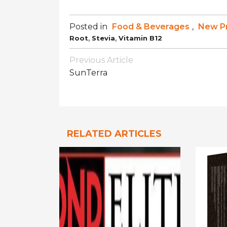
Posted in
Food & Beverages
,
New P
,
,
Root
Stevia
Vitamin B12
Post
Previous Article
Navigation
SunTerra
RELATED ARTICLES