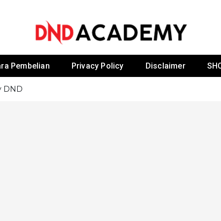
 By Dr Noordin D
ra Pembelian
Privacy Policy
Disclaimer
SH
y DND