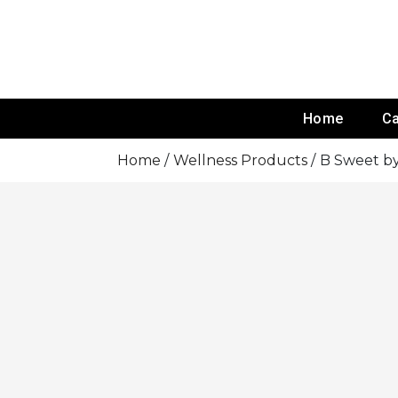
Skip
To
Content
DND Partner
DND Academy
Home
Ca
Home
Wellness Products
B Sweet b